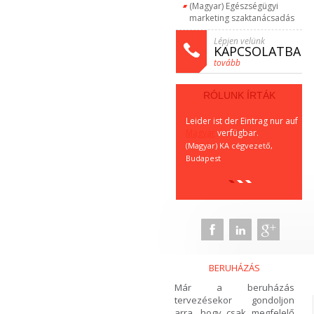
(Magyar) Egészségügyi
marketing szaktanácsadás
Lépjen velünk
KAPCSOLATBA
tovább
RÓLUNK ÍRTÁK
Leider ist der Eintrag nur auf
Lei
Magyar
verfügbar.
Ma
(Magyar) KA cégvezető,
(Ma
Budapest
Bu
BERUHÁZÁS
Már a beruházás
tervezésekor gondoljon
arra, hogy csak megfelelő