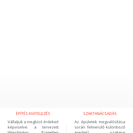
der ist der Eintrag nur auf
Leider ist der Eintrag nur auf
gyar
verfügbar.
Magyar
verfügbar.
gyar) HH, projektvezető,
(Magyar) Dr. GJ, orvos
dapest
ÉPÍTÉS KIVITELEZÉS
SZAKTANÁCSADÁS
Vállaljuk a megbízó érdekeit
Az épületek megvalósítása
képviselve. a tervezett
során felmerülő különböző
létesítmény független
eredetű szakmai