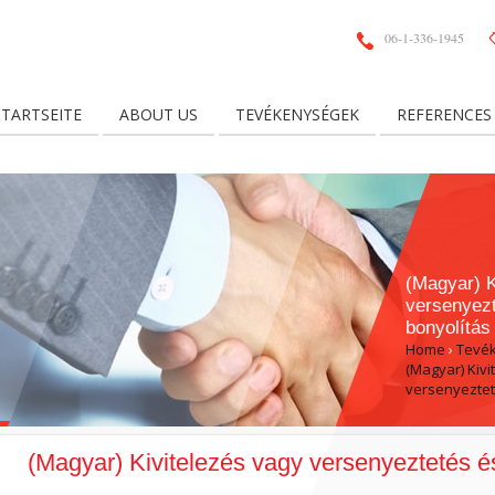
06-1-336-1945
STARTSEITE
ABOUT US
TEVÉKENYSÉGEK
REFERENCES
(Magyar) K
versenyez
bonyolítás
Home
›
Tevé
(Magyar) Kivi
versenyeztet
(Magyar) Kivitelezés vagy versenyeztetés é