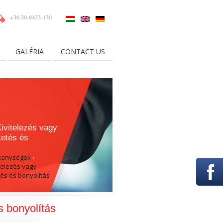
+36 30-9423-130
GALÉRIA
CONTACT US
ivitelezés vagy
tetés és
kenységek
›
telezés vagy
és és bonyolítás
s bonyolítás