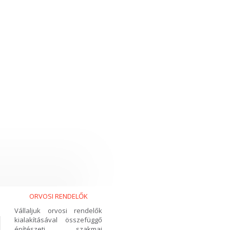
ORVOSI RENDELŐK
Vállaljuk orvosi rendelők
kialakításával összefüggő
építészeti szakmai