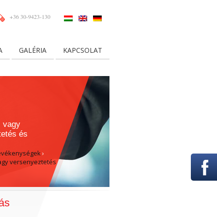
+36 30-9423-130
A
GALÉRIA
KAPCSOLAT
s vagy
tetés és
evékenységek
›
vagy versenyeztetés
s
tás