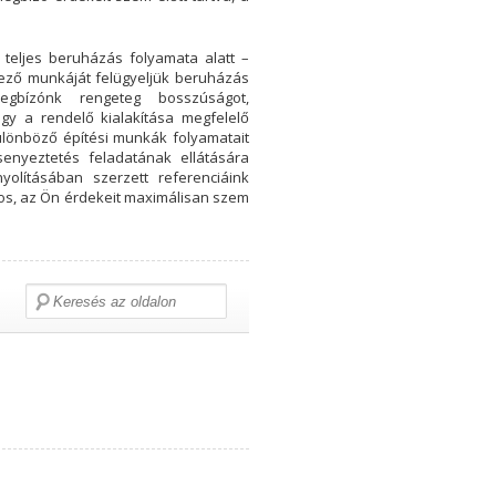
 teljes beruházás folyamata alatt –
telező munkáját felügyeljük beruházás
egbízónk rengeteg bosszúságot,
gy a rendelő kialakítása megfelelő
ülönböző építési munkák folyamatait
senyeztetés feladatának ellátására
yolításában szerzett referenciáink
ntos, az Ön érdekeit maximálisan szem