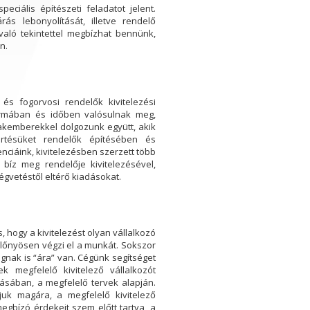
eciális építészeti feladatot jelent.
rás lebonyolítását, illetve rendelő
való tekintettel megbízhat bennünk,
n.
és fogorvosi rendelők kivitelezési
ormában és időben valósulnak meg,
zakemberekkel dolgozunk együtt, akik
értésüket rendelők építésében és
nciáink, kivitelezésben szerzett több
bíz meg rendelője kivitelezésével,
gvetéstől eltérő kiadásokat.
, hogy a kivitelezést olyan vállalkozó
lőnyösen végzi el a munkát. Sokszor
ágnak is “ára” van. Cégünk segítséget
 megfelelő kivitelező vállalkozót
tásában, a megfelelő tervek alapján.
uk magára, a megfelelő kivitelező
megbízó érdekeit szem előtt tartva, a