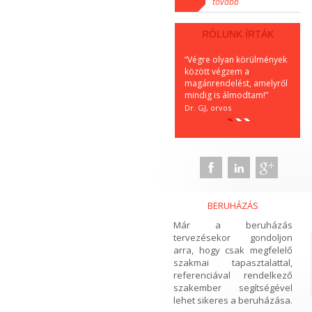
tovább
RÓLUNK ÍRTÁK
“Végre olyan körülmények
“K
között végzem a
lel
magánrendelést, amelyről
Mi
mindig is álmodtam!”
épí
Dr. GJ, orvos
KA
BERUHÁZÁS
Már a beruházás
tervezésekor gondoljon
arra, hogy csak megfelelő
szakmai tapasztalattal,
referenciával rendelkező
szakember segítségével
lehet sikeres a beruházása.