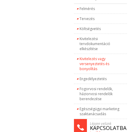
Felmérés
Tervezés
Költségvetés
Kivitelezési
tervdokumentáció
elkészítése
Kivitelezés vagy
versenyeztetés és
bonyolítás
Engedélyeztetés
Fogorvosi rendelők,
háziorvosi rendelők
berendezése
Egészségügyi marketing
szaktanácsadás
Lépjen velünk
KAPCSOLATBA