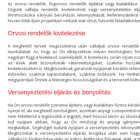
Az orvosi rendelők, fogorvosi rendelők építése vagy kialakítása sp
Cégünk vállalja rendelők kivitelezését vagy versenyeztetési eljá
létrehozására irányuló beruházás lebonyolítását. Referenciáinkra 
hiszen több ilyen projektben vettünk már részt, hasonló feladatkörbe
Orvosi rendelők kivitelezése
A megfelelő tervek megszületése után vállaljuk orvosi rendelők 
munkálatait. Az, hogy az Ön elképzelései milyen minőségben, f
nagyban függ a kivitelező személyétől. A kivitelezés során olyan s
az évek alatt bizonyították rátermettségüket, szakmai hozzá
kivitelezésében is. Megbízóinknak garanciát nyújtanak korábbi refere
évtizedes szakmai tapasztalatunk, szakmai tudásunk. Ha minket 
megspóroljuk Önnek a felesleges bosszúságokat és a tervezett költsé
Versenyeztetési eljárás és bonyolítás
Ha Ön orvosi rendelőt szeretne építeni, vagy kialakítani fontos kérdés
nyerje el, aki megfelelő minőségben, azonban anyagi szempontból e
nem feltétlenül a legolcsóbb a legjobb, mert hosszú távon az olcsós
tud nyújtani abban, hogy az Ön minőségi és anyagi igényeinek
megtaláljuk. Segítséget tudunk nyújtani a versenyeztetés lebonyolí
Megbízónkat a versenyeztetési eljárás lezajlása után sem hagyj
vállalkozó kiválasztása után az egész építkezési folyamat alatt, a 