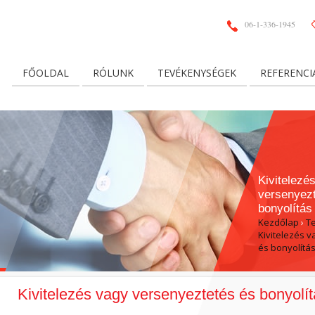
06-1-336-1945
FŐOLDAL
RÓLUNK
TEVÉKENYSÉGEK
REFERENCI
Kivitelezé
versenyez
bonyolítás
Kezdőlap
›
T
Kivitelezés 
és bonyolítá
Kivitelezés vagy versenyeztetés és bonyolí