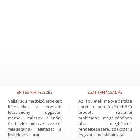
öszönöm a gondos,
“Kimondhatatlanul nagy
kiismeretes odafigyelést!
segítség volt, hogy a
ntha csak saját maguknak
tervezéstől a kivitelezésig
tették volna!”
biztos, szakértő kezekben
volt a projekt!”
 cégvezető, Budapest
HH, projektvezető, Budapest
ÉPÍTÉS KIVITELEZÉS
SZAKTANÁCSADÁS
Vállaljuk a megbízó érdekeit
Az épületek megvalósítása
képviselve. a tervezett
során felmerülő különböző
létesítmény független
eredetű szakmai
mérnöki, műszaki ellenőri,
problémák megoldásában
és felelős műszaki vezetői
állunk megbízóink
feladatainak ellátását a
rendelkezésére, szakszerű
kivitelezés során.
és gyors javaslatainkkal.