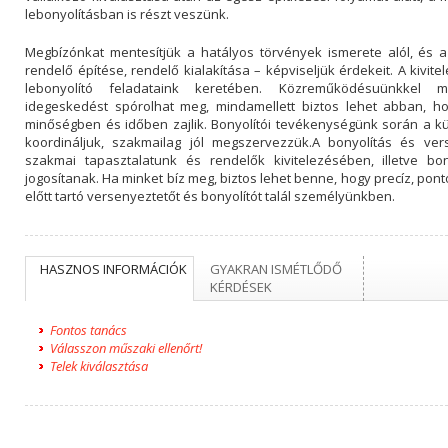
lebonyolításban is részt veszünk.
Megbízónkat mentesítjük a hatályos törvények ismerete alól, és a
rendelő építése, rendelő kialakítása – képviseljük érdekeit. A kivi
lebonyolító feladataink keretében. Közreműködésuünkkel m
idegeskedést spórolhat meg, mindamellett biztos lehet abban, ho
minőségben és időben zajlik. Bonyolítói tevékenységünk során a k
koordináljuk, szakmailag jól megszervezzük.A bonyolítás és ver
szakmai tapasztalatunk és rendelők kivitelezésében, illetve bon
jogosítanak. Ha minket bíz meg, biztos lehet benne, hogy precíz, po
előtt tartó versenyeztetőt és bonyolítót talál személyünkben.
HASZNOS INFORMÁCIÓK
GYAKRAN ISMÉTLŐDŐ
KÉRDÉSEK
Fontos tanács
Válasszon műszaki ellenőrt!
Telek kiválasztása