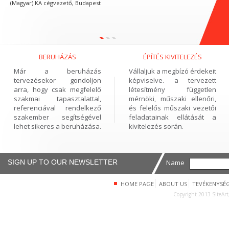
(Magyar) KA cégvezető, Budapest
(Magyar) H
BERUHÁZÁS
ÉPÍTÉS KIVITELEZÉS
Már a beruházás
Vállaljuk a megbízó érdekeit
tervezésekor gondoljon
képviselve. a tervezett
arra, hogy csak megfelelő
létesítmény független
szakmai tapasztalattal,
mérnöki, műszaki ellenőri,
referenciával rendelkező
és felelős műszaki vezetői
szakember segítségével
feladatainak ellátását a
lehet sikeres a beruházása.
kivitelezés során.
SIGN UP TO OUR NEWSLETTER
Name
HOME PAGE
ABOUT US
TEVÉKENYSÉ
Copyright 2013 SiteArt