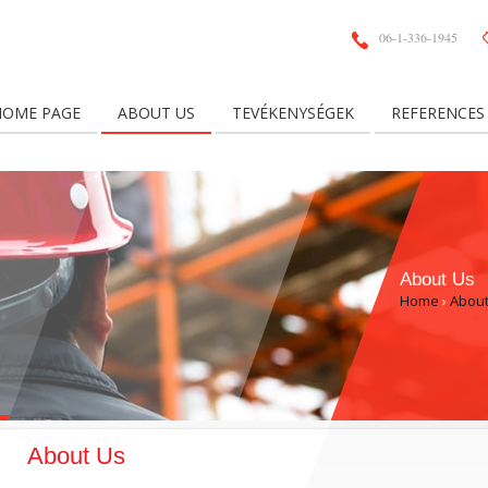
06-1-336-1945
HOME PAGE
ABOUT US
TEVÉKENYSÉGEK
REFERENCES
About Us
Home
›
About
About Us