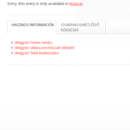
Sorry, this entry is only available in
Magyar
.
HASZNOS INFORMÁCIÓK
GYAKRAN ISMÉTLŐDŐ
KÉRDÉSEK
(Magyar) Fontos tanács
(Magyar) Válasszon műszaki ellenőrt!
(Magyar) Telek kiválasztása
ry, this entry is only
Sorry, this entry is only
ilable in
Magyar
.
available in
Magyar
.
gyar) Dr. GJ, orvos
(Magyar) HH, projektvezető,
Budapest