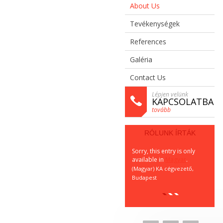
About Us
Tevékenységek
References
Galéria
Contact Us
Lépjen velünk
KAPCSOLATBA
tovább
RÓLUNK ÍRTÁK
Sorry, this entry is only
Sor
available in
Magyar
.
ava
(Magyar) KA cégvezető,
(Ma
Budapest