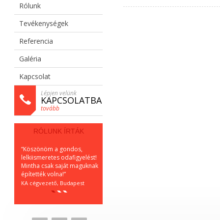
Rólunk
Tevékenységek
Referencia
Galéria
Kapcsolat
Lépjen velünk
KAPCSOLATBA
tovább
RÓLUNK ÍRTÁK
“Köszönöm a gondos,
“Végre olyan körülmények
“Kimondhata
lelkiismeretes odafigyelést!
között végzem a
segítség volt
Mintha csak saját maguknak
magánrendelést, amelyről
tervezéstől a
építették volna!”
mindig is álmodtam!”
biztos, szak
volt a projekt
KA cégvezető, Budapest
Dr. GJ, orvos
HH, projektv