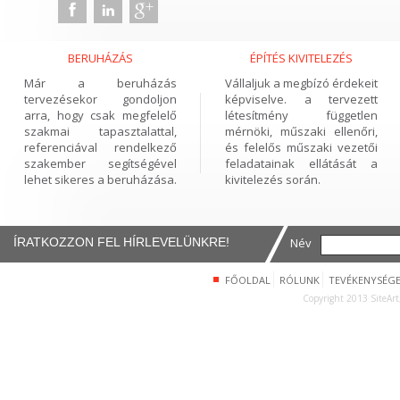
BERUHÁZÁS
ÉPÍTÉS KIVITELEZÉS
Már a beruházás
Vállaljuk a megbízó érdekeit
tervezésekor gondoljon
képviselve. a tervezett
arra, hogy csak megfelelő
létesítmény független
szakmai tapasztalattal,
mérnöki, műszaki ellenőri,
referenciával rendelkező
és felelős műszaki vezetői
szakember segítségével
feladatainak ellátását a
lehet sikeres a beruházása.
kivitelezés során.
ÍRATKOZZON FEL HÍRLEVELÜNKRE!
Név
FŐOLDAL
RÓLUNK
TEVÉKENYSÉG
Copyright 2013 SiteArt