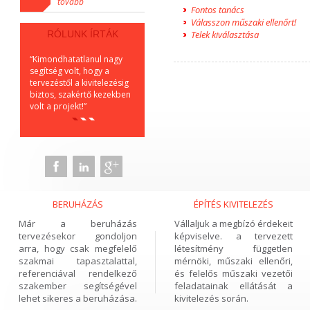
tovább
Fontos tanács
Válasszon műszaki ellenőrt!
RÓLUNK ÍRTÁK
Telek kiválasztása
“Kimondhatatlanul nagy
“Köszönöm a gondos,
“Végre olya
segítség volt, hogy a
lelkiismeretes odafigyelést!
között végz
tervezéstől a kivitelezésig
Mintha csak saját maguknak
magánrendel
biztos, szakértő kezekben
építették volna!”
mindig is ál
volt a projekt!”
KA cégvezető, Budapest
Dr. GJ, orvos
HH, projektvezető, Budapest
BERUHÁZÁS
ÉPÍTÉS KIVITELEZÉS
Már a beruházás
Vállaljuk a megbízó érdekeit
tervezésekor gondoljon
képviselve. a tervezett
arra, hogy csak megfelelő
létesítmény független
szakmai tapasztalattal,
mérnöki, műszaki ellenőri,
referenciával rendelkező
és felelős műszaki vezetői
szakember segítségével
feladatainak ellátását a
lehet sikeres a beruházása.
kivitelezés során.