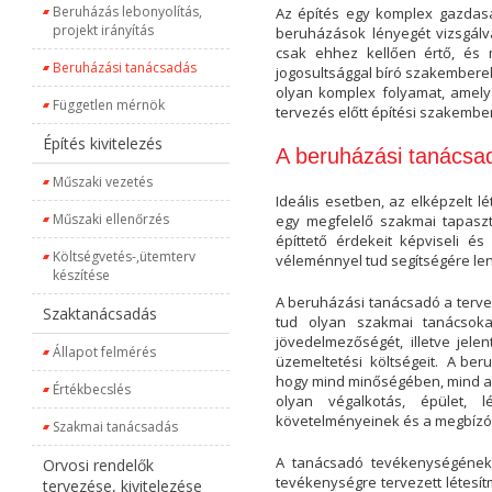
Beruházás lebonyolítás,
Az építés egy komplex gazdaság
projekt irányítás
beruházások lényegét vizsgálva
csak ehhez kellően értő, és me
Beruházási tanácsadás
jogosultsággal bíró szakemberek
olyan komplex folyamat, amely
Független mérnök
tervezés előtt építési szakembe
Építés kivitelezés
A beruházási tanácsad
Műszaki vezetés
Ideális esetben, az elképzelt 
Műszaki ellenőrzés
egy megfelelő szakmai tapaszt
építtető érdekeit képviseli é
Költségvetés-,ütemterv
véleménnyel tud segítségére len
készítése
A beruházási tanácsadó a terve
Szaktanácsadás
tud olyan szakmai tanácsoka
jövedelmezőségét, illetve jele
Állapot felmérés
üzemeltetési költségeit. A ber
hogy mind minőségében, mind any
Értékbecslés
olyan végalkotás, épület, 
követelményeinek és a megbízó
Szakmai tanácsadás
A tanácsadó tevékenységének s
Orvosi rendelők
tevékenységre tervezett létesít
tervezése, kivitelezése