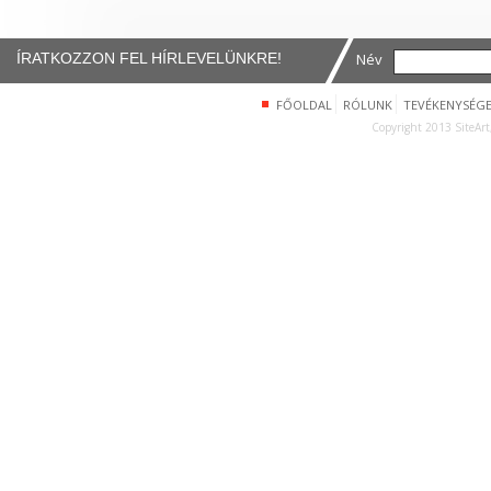
ÍRATKOZZON FEL HÍRLEVELÜNKRE!
Név
FŐOLDAL
RÓLUNK
TEVÉKENYSÉG
Copyright 2013 SiteArt