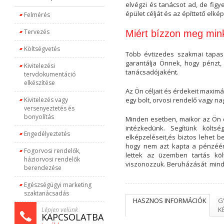
elvégzi és tanácsot ad, de fig
épület célját és az építtető elké
Felmérés
Tervezés
Miért bízzon meg min
Költségvetés
Több évtizedes szakmai tapasz
garantálja Önnek, hogy pénzt, 
Kivitelezési
tanácsadójaként.
tervdokumentáció
elkészítése
Az Ön céljait és érdekeit maximá
Kivitelezés vagy
egy bolt, orvosi rendelő vagy na
versenyeztetés és
bonyolítás
Minden esetben, maikor az Ön 
intézkedünk. Segítünk költs
Engedélyeztetés
elképzeléseit,és biztos lehet 
hogy nem azt kapta a pénzéért
Fogorvosi rendelők,
lettek az üzemben tartás köl
háziorvosi rendelők
viszonozzuk. Beruházását minde
berendezése
Egészségügyi marketing
szaktanácsadás
HASZNOS INFORMÁCIÓK
G
K
Lépjen velünk
KAPCSOLATBA